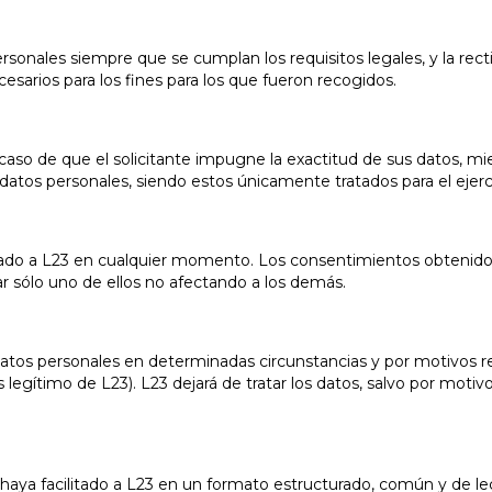
ersonales siempre que se cumplan los requisitos legales, y la rect
esarios para los fines para los que fueron recogidos.
aso de que el solicitante impugne la exactitud de sus datos, mien
s datos personales, siendo estos únicamente tratados para el ejer
gado a L23 en cualquier momento. Los consentimientos obtenidos
r sólo uno de ellos no afectando a los demás.
atos personales en determinadas circunstancias y por motivos rel
legítimo de L23). L23 dejará de tratar los datos, salvo por motivos
 haya facilitado a L23 en un formato estructurado, común y de lec