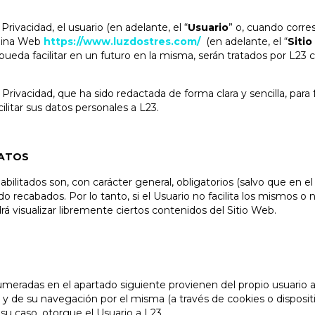
rivacidad, el usuario (en adelante, el “
Usuario
” o, cuando corres
ágina Web
https://www.luzdostres.com/
(en adelante, el “
Siti
pueda facilitar en un futuro en la misma, serán tratados por L23
 Privacidad, que ha sido redactada de forma clara y sencilla, para
ilitar sus datos personales a L23.
DATOS
habilitados son, con carácter general, obligatorios (salvo que en 
ndo recabados. Por lo tanto, si el Usuario no facilita los mismos 
odrá visualizar libremente ciertos contenidos del Sitio Web.
umeradas en el apartado siguiente provienen del propio usuario a t
io y de su navegación por el misma (a través de cookies o dispo
su caso, otorgue el Usuario a L23.